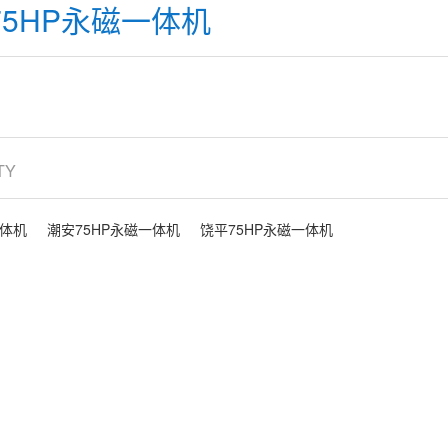
75HP永磁一体机
ITY
一体机
潮安75HP永磁一体机
饶平75HP永磁一体机