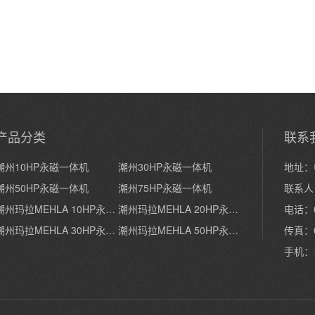
产品分类
联系
潮州10HP永磁一体机
潮州30HP永磁一体机
地址：
潮州50HP永磁一体机
潮州75HP永磁一体机
联系人
潮州玛拉MEHLA 10HP永磁一体机
潮州玛拉MEHLA 20HP永磁一体机
电话：0
潮州玛拉MEHLA 30HP永磁一体机
潮州玛拉MEHLA 50HP永磁一体机
传真：0
手机：1