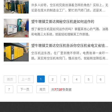
许多人好奇，空压机究竟扮演着怎样的角色？实际上，无
论是在庞大的制造业工厂、繁忙的汽修门店，还是关键的
能源行业，都少不了它的身影。它的重要性，...
望牛墩镇艾普达揭秘空压机是如何运作的
想了解空压机是如何运作的吗？掌握其核心的气路、油路
和电路三大系统，就能轻松理解其工作原理。
望牛墩镇艾普达空压机告诉你空压机省电又省钱的实操技巧
空压机这东西，在厂里到晚不停转，电费账单一来吓一
跳。其实用空压机有窍门，懂点技巧，就能明显降低用电
成本，讲几个经常用的省电方法
1
首页
上一页
2
3
4
5
6
7
下一页
尾页
共
7
页
37
条数据